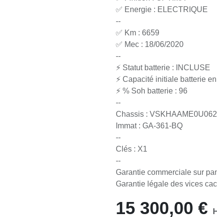
✅ Energie : ELECTRIQUE
--
✅ Km : 6659
✅ Mec : 18/06/2020
--
⚡ Statut batterie : INCLUSE
⚡ Capacité initiale batterie en
⚡ % Soh batterie : 96
--
Chassis : VSKHAAME0U062
Immat : GA-361-BQ
--
Clés : X1
--
Garantie commerciale sur pan
Garantie légale des vices cach
15 300,00