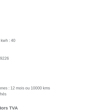
 kwh : 40
9226
nes : 12 mois ou 10000 kms
és
€
Hors TVA